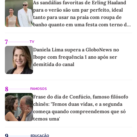
As sandálias favoritas de Erling Haaland
para o verão são um par perfeito, ideal
tanto para usar na praia com roupa de
banho quanto em uma festa com terno de
linho
7
TV
Daniela Lima supera a GloboNews no
Ibope com frequência 1 ano após ser
demitida do canal
8
FAMOSOS
Frase do dia de Confúcio, famoso filósofo
chinês: 'Temos duas vidas, e a segunda
começa quando compreendemos que só
temos uma'
9
EDUCAÇÃO