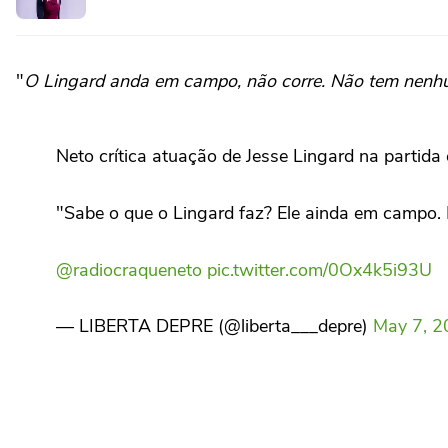
"
O Lingard anda em campo, não corre. Não tem nenhu
Neto crítica atuação de Jesse Lingard na partida 
"Sabe o que o Lingard faz? Ele ainda em campo. 
@radiocraqueneto
pic.twitter.com/0Ox4k5i93U
— LIBERTA DEPRE (@liberta___depre)
May 7, 2