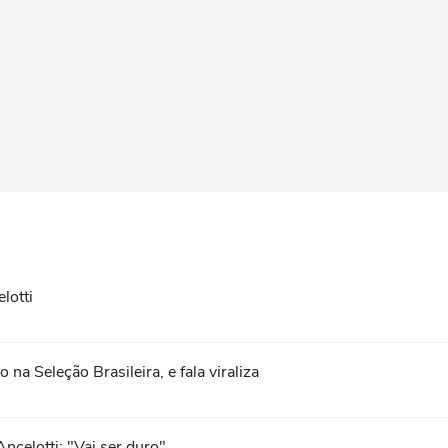
lotti
na Seleção Brasileira, e fala viraliza
ncelotti: "Vai ser duro"