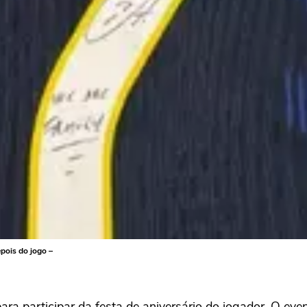
epois do jogo –
ra participar da festa de aniversário do jogador. O eve