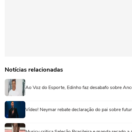
Notícias relacionadas
Ao Voz do Esporte, Edinho faz desabafo sobre Ance
Vídeo! Neymar rebate declaração do pai sobre futuro 
Muricy critica Seleção Brasileira e manda recado a A