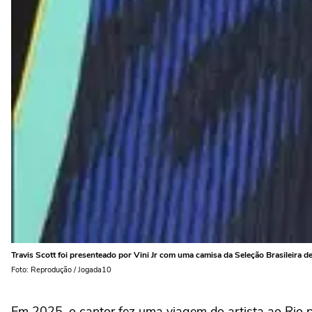
Travis Scott foi presenteado por Vini Jr com uma camisa da Seleção Brasileira d
Foto: Reprodução / Jogada10
Em 2025, o cantor fez uma viagem do artista ao Rio pa