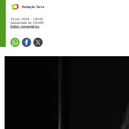
Redação Terra
15 jun
2024
- 13h35
(atualizado às 13h45)
Exibir comentários