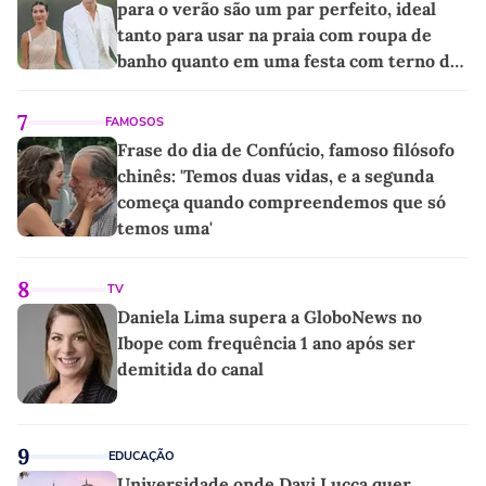
para o verão são um par perfeito, ideal
tanto para usar na praia com roupa de
banho quanto em uma festa com terno de
linho
7
FAMOSOS
Frase do dia de Confúcio, famoso filósofo
chinês: 'Temos duas vidas, e a segunda
começa quando compreendemos que só
temos uma'
8
TV
Daniela Lima supera a GloboNews no
Ibope com frequência 1 ano após ser
demitida do canal
9
EDUCAÇÃO
Universidade onde Davi Lucca quer