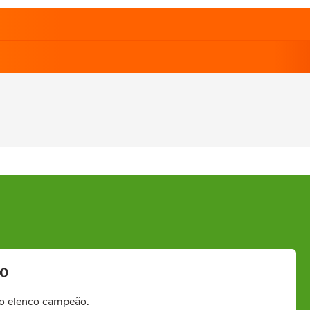
ão
no elenco campeão.