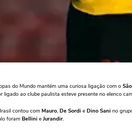
pas do Mundo mantém uma curiosa ligação com o
São
 ligado ao clube paulista esteve presente no elenco ca
 Brasil contou com
Mauro
,
De Sordi
e
Dino Sani
no grupo
ulo foram
Bellini
e
Jurandir
.