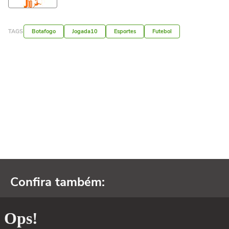
TAGS
Botafogo
Jogada10
Esportes
Futebol
Confira também: