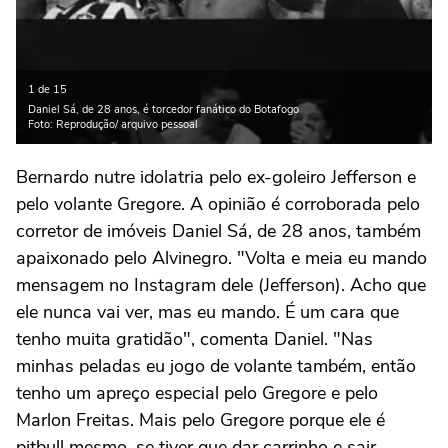
1 de 15
Daniel Sá, de 28 anos, é torcedor fanático do Botafogo
Foto: Reprodução/ arquivo pessoal
Bernardo nutre idolatria pelo ex-goleiro Jefferson e
pelo volante Gregore. A opinião é corroborada pelo
corretor de imóveis Daniel Sá, de 28 anos, também
apaixonado pelo Alvinegro. "Volta e meia eu mando
mensagem no Instagram dele (Jefferson). Acho que
ele nunca vai ver, mas eu mando. É um cara que
tenho muita gratidão", comenta Daniel. "Nas
minhas peladas eu jogo de volante também, então
tenho um apreço especial pelo Gregore e pelo
Marlon Freitas. Mais pelo Gregore porque ele é
pitbull mesmo, se tiver que dar carrinho e sair