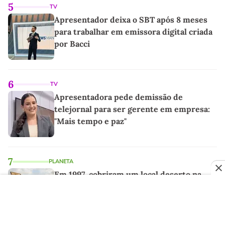
5
TV
Apresentador deixa o SBT após 8 meses
para trabalhar em emissora digital criada
por Bacci
6
TV
Apresentadora pede demissão de
telejornal para ser gerente em empresa:
"Mais tempo e paz"
7
PLANETA
Em 1997, cobriram um local deserto na
Costa Rica com 12.000 toneladas de cascas
de laranja; 16 anos depois, ninguém
reconheceu a paisagem