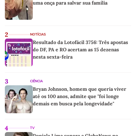
uma onça para salvar sua família
2
NOTÍCIAS
Resultado da Lotofácil 3756: Três apostas
do DF, PA e RO acertam as 15 dezenas
nesta sexta-feira
3
CIÊNCIA
Bryan Johnson, homem que queria viver
até os 100 anos, admite que "foi longe
demais em busca pela longevidade"
4
TV
Daniela Lima supera a GloboNews no