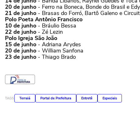
14 de junho
- Banda Líbanos, Raynel Guedes e Toca 
20 de junho
- Ferro na Boneca, Bonde do Brasil e Edy
21 de junho
- Brasas do Forró, Bartô Galeno e Circui
Polo Poeta Antônio Francisco
10 de junho
- Bráulio Bessa
22 de junho
- Zé Lezin
Polo Igreja São João
15 de junho
- Adriana Arydes
20 de junho
- William Sanfona
23 de junho
- Thiago Brado
TAGS
Terraiá
Portal de Prefeitura
Entretê
Especiais