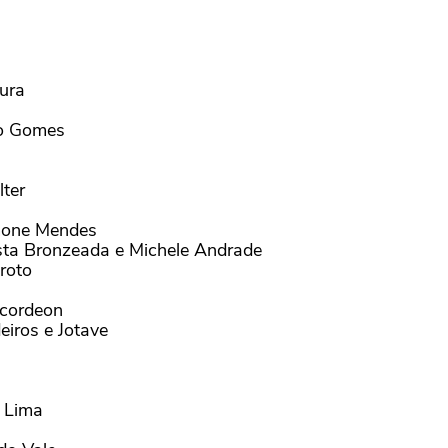
tura
ão Gomes
ter
imone Mendes
sta Bronzeada e Michele Andrade
roto
Acordeon
iros e Jotave
a Lima