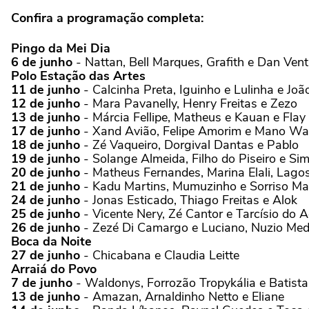
Confira a programação completa:
Pingo da Mei Dia
6 de junho
- Nattan, Bell Marques, Grafith e Dan Ven
Polo Estação das Artes
11 de junho
- Calcinha Preta, Iguinho e Lulinha e Jo
12 de junho
- Mara Pavanelly, Henry Freitas e Zezo
13 de junho
- Márcia Fellipe, Matheus e Kauan e Flay
17 de junho
- Xand Avião, Felipe Amorim e Mano Wal
18 de junho
- Zé Vaqueiro, Dorgival Dantas e Pablo
19 de junho
- Solange Almeida, Filho do Piseiro e S
20 de junho
- Matheus Fernandes, Marina Elali, Lago
21 de junho
- Kadu Martins, Mumuzinho e Sorriso Ma
24 de junho
- Jonas Esticado, Thiago Freitas e Alok
25 de junho
- Vicente Nery, Zé Cantor e Tarcísio do 
26 de junho
- Zezé Di Camargo e Luciano, Nuzio Mede
Boca da Noite
27 de junho
- Chicabana e Claudia Leitte
Arraiá do Povo
7 de junho
- Waldonys, Forrozão Tropykália e Batist
13 de junho
- Amazan, Arnaldinho Netto e Eliane