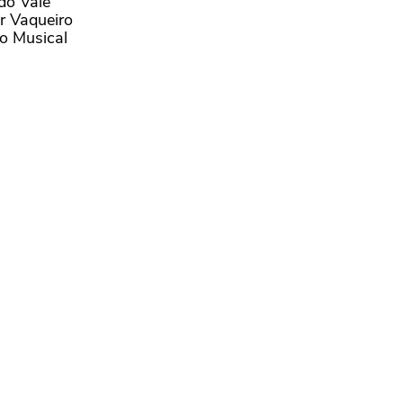
do Vale
r Vaqueiro
to Musical