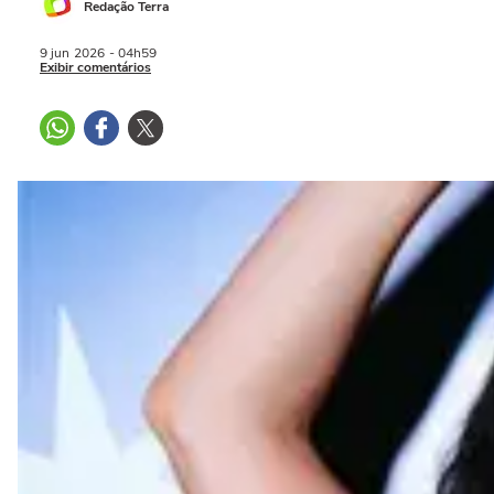
Redação Terra
9 jun
2026
- 04h59
Exibir comentários