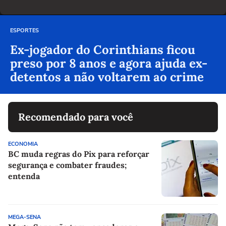
ESPORTES
Ex-jogador do Corinthians ficou
preso por 8 anos e agora ajuda ex-
detentos a não voltarem ao crime
Recomendado para você
ECONOMIA
BC muda regras do Pix para reforçar
segurança e combater fraudes;
entenda
MEGA-SENA