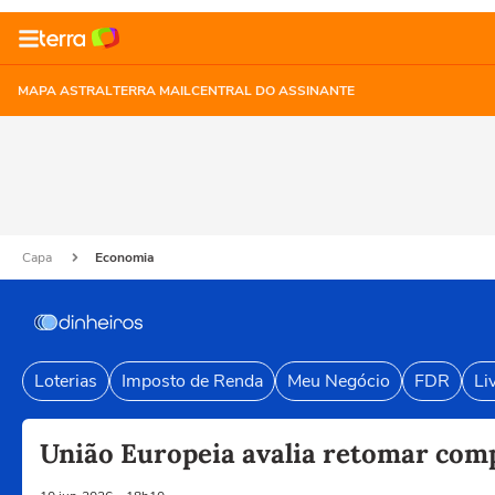
MAPA ASTRAL
TERRA MAIL
CENTRAL DO ASSINANTE
Capa
Economia
Loterias
Imposto de Renda
Meu Negócio
FDR
Li
União Europeia avalia retomar comp