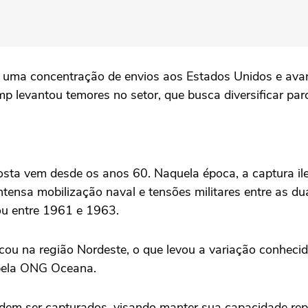
 uma concentração de envios aos Estados Unidos e avanç
p levantou temores no setor, que busca diversificar parc
gosta vem desde os anos 60. Naquela época, a captura i
ntensa mobilização naval e tensões militares entre as d
rou entre 1961 e 1963.
ficou na região Nordeste, o que levou a variação conhe
 pela ONG Oceana.
m ser capturados, visando manter sua capacidade repro