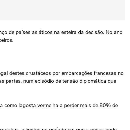
o de países asiáticos na esteira da decisão. No ano
eiros.
legal destes crustáceos por embarcações francesas no
uas partes, num episódio de tensão diplomática que
cida como lagosta vermelha a perder mais de 80% de
dutiva, e limites no período em que a pesca pode