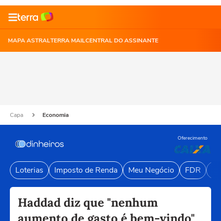
MAPA ASTRAL
TERRA MAIL
CENTRAL DO ASSINANTE
Capa
Economia
Oferecimento
Loterias
Imposto de Renda
Meu Negócio
FDR
Li
Haddad diz que "nenhum
aumento de gasto é bem-vindo"