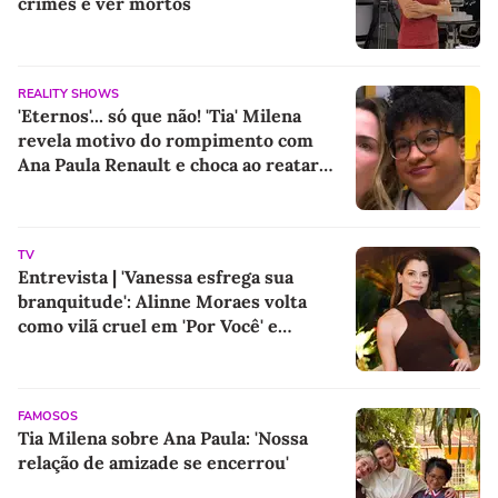
crimes e ver mortos
REALITY SHOWS
'Eternos'... só que não! 'Tia' Milena
revela motivo do rompimento com
Ana Paula Renault e choca ao reatar
amizade com Samira: 'Abismo que não
é fácil de reverter'
TV
Entrevista | 'Vanessa esfrega sua
branquitude': Alinne Moraes volta
como vilã cruel em 'Por Você' e
promete colocar o racismo em debate
após 5 anos longe das novelas
FAMOSOS
Tia Milena sobre Ana Paula: 'Nossa
relação de amizade se encerrou'