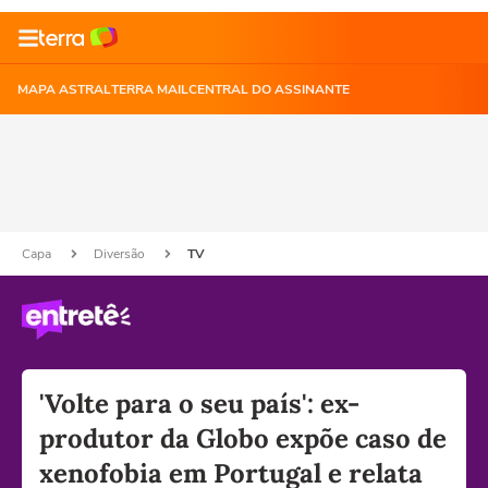
MAPA ASTRAL
TERRA MAIL
CENTRAL DO ASSINANTE
Capa
Diversão
TV
'Volte para o seu país': ex-
produtor da Globo expõe caso de
xenofobia em Portugal e relata