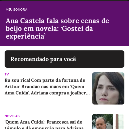
MEU SONORA
Ana Castela fala sobre cenas de
beijo em novela: ‘Gostei da
experiência’
Recomendado para você
TV
Eu sou rica! Com parte da fortuna de
Arthur Brandão nas mãos em 'Quem
Ama Cuida', Adriana compra a joalheria
da família e dá novo passo em vingança
com ajuda de Iuri
NOVELAS
'Quem Ama Cuida': Francesca sai do
túmulo e dá empurrão para Adriana