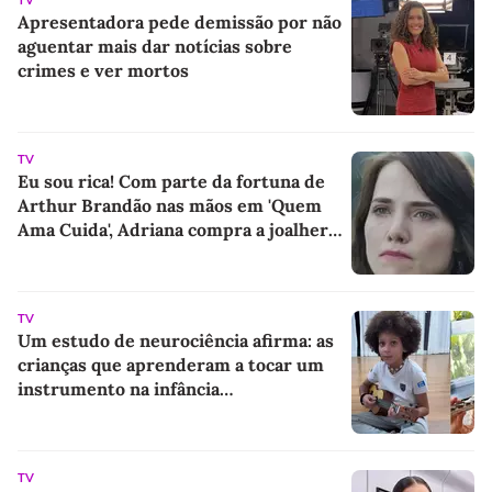
TV
Apresentadora pede demissão por não
aguentar mais dar notícias sobre
crimes e ver mortos
TV
Eu sou rica! Com parte da fortuna de
Arthur Brandão nas mãos em 'Quem
Ama Cuida', Adriana compra a joalheria
da família e dá novo passo em vingança
com ajuda de Iuri
TV
Um estudo de neurociência afirma: as
crianças que aprenderam a tocar um
instrumento na infância
desenvolveram uma habilidade
essencial para a vida
TV