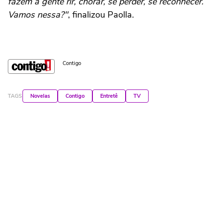
fazem a gente rir, chorar, se perder, se reconhecer.
Vamos nessa?"
, finalizou Paolla.
Contigo
TAGS
Novelas
Contigo
Entretê
TV