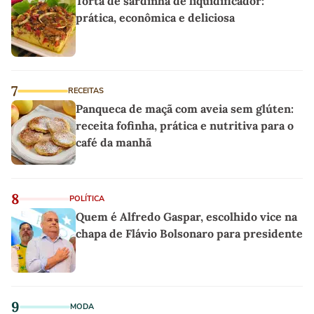
Torta de sardinha de liquidificador:
prática, econômica e deliciosa
7
RECEITAS
Panqueca de maçã com aveia sem glúten:
receita fofinha, prática e nutritiva para o
café da manhã
8
POLÍTICA
Quem é Alfredo Gaspar, escolhido vice na
chapa de Flávio Bolsonaro para presidente
9
MODA