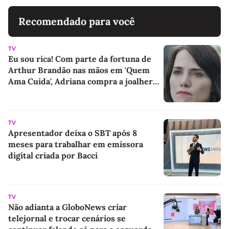
Recomendado para você
TV
Eu sou rica! Com parte da fortuna de
Arthur Brandão nas mãos em 'Quem
Ama Cuida', Adriana compra a joalheria
da família e dá novo passo em vingança
com ajuda de Iuri
TV
Apresentador deixa o SBT após 8
meses para trabalhar em emissora
digital criada por Bacci
TV
Não adianta a GloboNews criar
telejornal e trocar cenários se