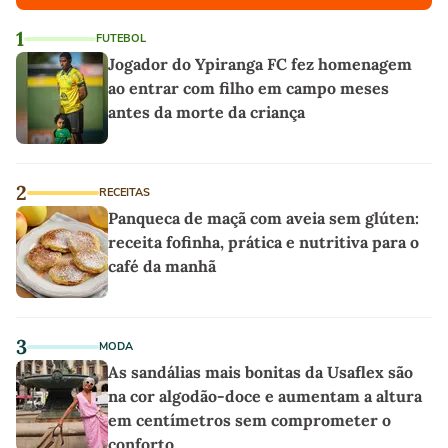
1
FUTEBOL
Jogador do Ypiranga FC fez homenagem
ao entrar com filho em campo meses
antes da morte da criança
2
RECEITAS
Panqueca de maçã com aveia sem glúten:
receita fofinha, prática e nutritiva para o
café da manhã
3
MODA
As sandálias mais bonitas da Usaflex são
na cor algodão-doce e aumentam a altura
em centímetros sem comprometer o
conforto