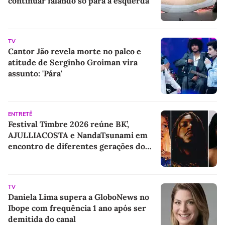
continuar falando só para a esquerda
TV
Cantor Jão revela morte no palco e
atitude de Serginho Groiman vira
assunto: 'Pára'
ENTRETÊ
Festival Timbre 2026 reúne BK’,
AJULLIACOSTA e NandaTsunami em
encontro de diferentes gerações do
rap brasileiro
TV
Daniela Lima supera a GloboNews no
Ibope com frequência 1 ano após ser
demitida do canal