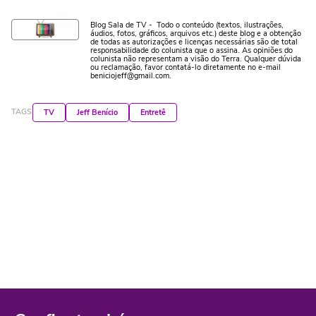
Blog Sala de TV - Todo o conteúdo (textos, ilustrações,
áudios, fotos, gráficos, arquivos etc.) deste blog e a obtenção
de todas as autorizações e licenças necessárias são de total
responsabilidade do colunista que o assina. As opiniões do
colunista não representam a visão do Terra. Qualquer dúvida
ou reclamação, favor contatá-lo diretamente no e-mail
beniciojeff@gmail.com.
TAGS
TV
Jeff Benício
Entretê