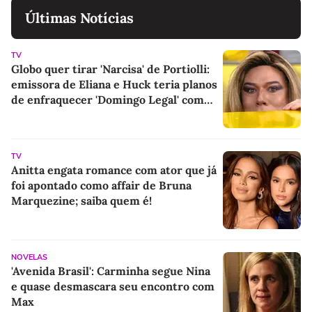
Últimas Notícias
TV
Globo quer tirar 'Narcisa' de Portiolli:
emissora de Eliana e Huck teria planos
de enfraquecer 'Domingo Legal' com
proposta nova e 5x maior, além de
programa próprio
TV
Anitta engata romance com ator que já
foi apontado como affair de Bruna
Marquezine; saiba quem é!
NOVELAS
'Avenida Brasil': Carminha segue Nina
e quase desmascara seu encontro com
Max