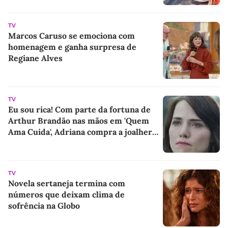
TV
Marcos Caruso se emociona com
homenagem e ganha surpresa de
Regiane Alves
TV
Eu sou rica! Com parte da fortuna de
Arthur Brandão nas mãos em 'Quem
Ama Cuida', Adriana compra a joalheria
da família e dá novo passo em vingança
com ajuda de Iuri
TV
Novela sertaneja termina com
números que deixam clima de
sofrência na Globo