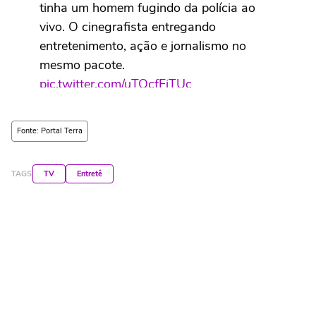
tinha um homem fugindo da polícia ao
vivo. O cinegrafista entregando
entretenimento, ação e jornalismo no
mesmo pacote.
pic.twitter.com/uTQcfFiTUc
— Drica ❤☕ (@adrianarbraga)
May 8,
Fonte: Portal Terra
2026
TAGS
TV
Entretê