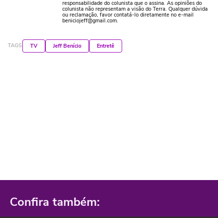
responsabilidade do colunista que o assina. As opiniões do
colunista não representam a visão do Terra. Qualquer dúvida
ou reclamação, favor contatá-lo diretamente no e-mail
beniciojeff@gmail.com.
TAGS
TV
Jeff Benício
Entretê
Confira também: