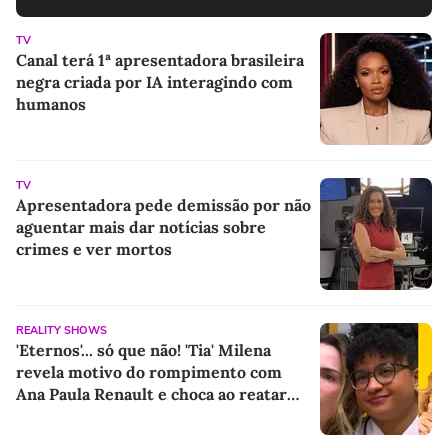
TV
Canal terá 1ª apresentadora brasileira
negra criada por IA interagindo com
humanos
TV
Apresentadora pede demissão por não
aguentar mais dar notícias sobre
crimes e ver mortos
REALITY SHOWS
'Eternos'... só que não! 'Tia' Milena
revela motivo do rompimento com
Ana Paula Renault e choca ao reatar
amizade com Samira: 'Abismo que não
é fácil de reverter'