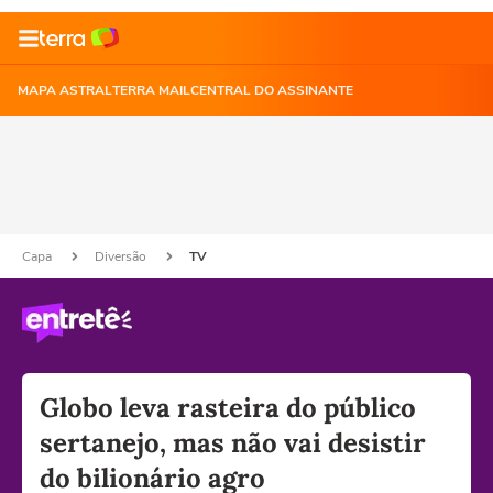
MAPA ASTRAL
TERRA MAIL
CENTRAL DO ASSINANTE
Capa
Diversão
TV
Globo leva rasteira do público
sertanejo, mas não vai desistir
do bilionário agro