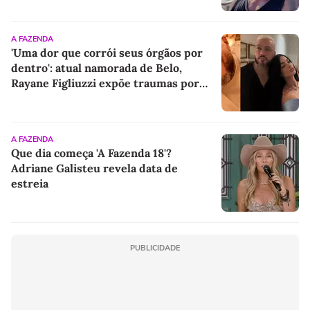
A FAZENDA
'Uma dor que corrói seus órgãos por
dentro': atual namorada de Belo,
Rayane Figliuzzi expõe traumas por
ataques em 'A Fazenda' e revela motivo
pelo qual casal evita herdeiro
A FAZENDA
Que dia começa 'A Fazenda 18'?
Adriane Galisteu revela data de
estreia
PUBLICIDADE