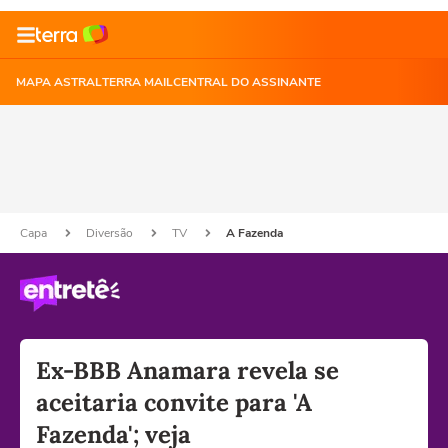
MAPA ASTRAL
TERRA MAIL
CENTRAL DO ASSINANTE
Capa
Diversão
TV
A Fazenda
Ex-BBB Anamara revela se
aceitaria convite para 'A
Fazenda'; veja