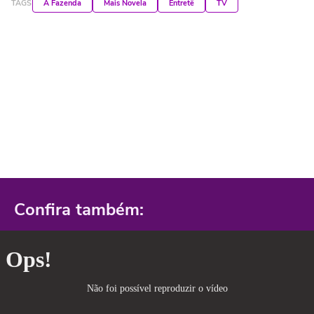
TAGS
A Fazenda
Mais Novela
Entretê
TV
Confira também: