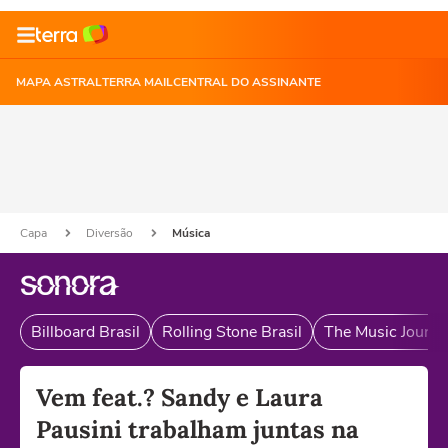
MAPA ASTRAL
TERRA MAIL
CENTRAL DO ASSINANTE
Capa
Diversão
Música
Billboard Brasil
Rolling Stone Brasil
The Music Journal
Vem feat.? Sandy e Laura
Pausini trabalham juntas na