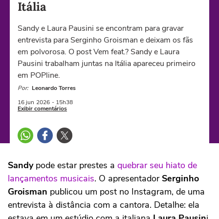
Itália
Sandy e Laura Pausini se encontram para gravar
entrevista para Serginho Groisman e deixam os fãs
em polvorosa. O post Vem feat.? Sandy e Laura
Pausini trabalham juntas na Itália apareceu primeiro
em POPline.
Por:
Leonardo Torres
16 jun
2026
- 15h38
Exibir comentários
Sandy
pode estar prestes a
quebrar seu hiato de
lançamentos musicais
. O apresentador
Serginho
Groisman
publicou um post no Instagram, de uma
entrevista à distância com a cantora. Detalhe: ela
estava em um estúdio com a italiana
Laura Pausin
i