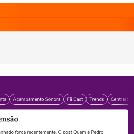
nta
Acampamento Sonora
Fã Cast
Trends
Central So
ensão
ganhado força recentemente. O post Quem é Pedro