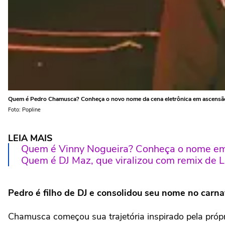
Quem é Pedro Chamusca? Conheça o novo nome da cena eletrônica em ascensã
Foto: Popline
LEIA MAIS
Quem é Vinny Nogueira? Conheça o nome em
Quem é DJ Maz, que viralizou com remix de L
Pedro é filho de DJ e consolidou seu nome no carna
Chamusca começou sua trajetória inspirado pela própri