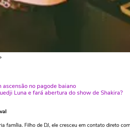
o
 ascensão no pagode baiano
uedji Luna e fará abertura do show de Shakira?
val
a família. Filho de DJ, ele cresceu em contato direto co