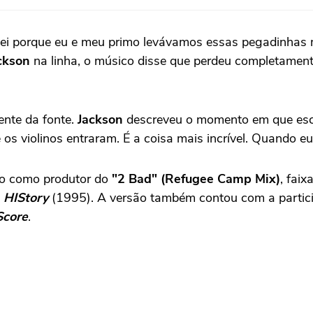
uei porque eu e meu primo levávamos essas pegadinhas m
ckson
na linha, o músico disse que perdeu completamen
ente da fonte.
Jackson
descreveu o momento em que es
os violinos entraram. É a coisa mais incrível. Quando eu
do como produtor do
"2 Bad" (Refugee Camp Mix)
, fai
e
HIStory
(1995). A versão também contou com a parti
Score
.