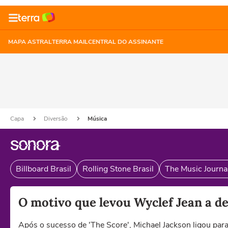
MAPA ASTRAL
TERRA MAIL
CENTRAL DO ASSINANTE
Capa
Diversão
Música
Billboard Brasil
Rolling Stone Brasil
The Music Journal
O motivo que levou Wyclef Jean a de
Após o sucesso de 'The Score', Michael Jackson ligou par