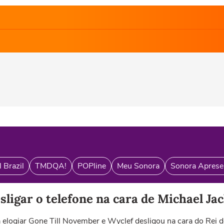
 Brazil
TMDQA!
POPline
Meu Sonora
Sonora Aprese
sligar o telefone na cara de Michael Ja
a elogiar Gone Till November e Wyclef desligou na cara do Rei