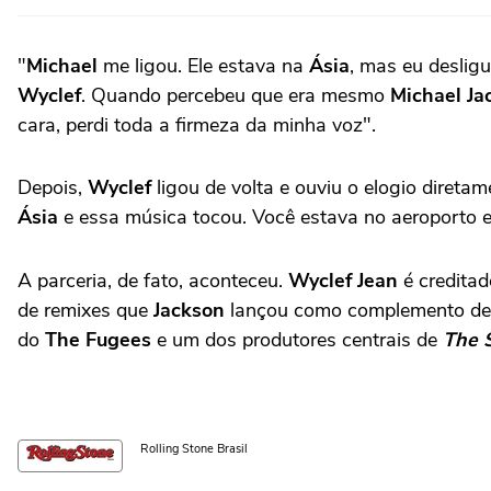
"
Michael
me ligou. Ele estava na
Ásia
, mas eu deslig
Wyclef
. Quando percebeu que era mesmo
Michael Ja
cara, perdi toda a firmeza da minha voz".
Depois,
Wyclef
ligou de volta e ouviu o elogio diretam
Ásia
e essa música tocou. Você estava no aeroporto e 
A parceria, de fato, aconteceu.
Wyclef Jean
é credita
de remixes que
Jackson
lançou como complemento d
do
The Fugees
e um dos produtores centrais de
The 
Rolling Stone Brasil