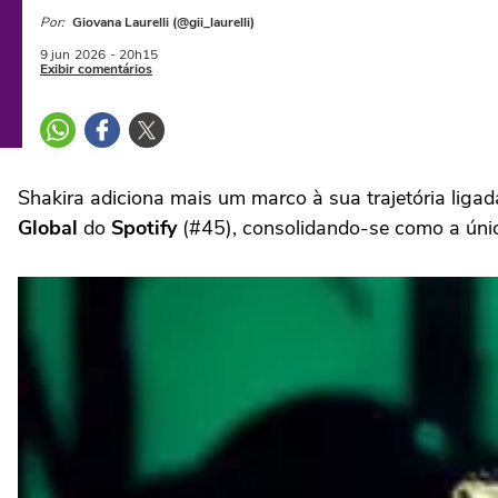
Por:
Giovana Laurelli (@gii_laurelli)
9 jun
2026
- 20h15
Exibir comentários
Shakira adiciona mais um marco à sua trajetória liga
Global
do
Spotify
(#45), consolidando-se como a únic