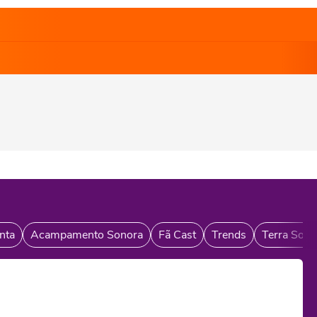
nta
Acampamento Sonora
Fã Cast
Trends
Terra Sono