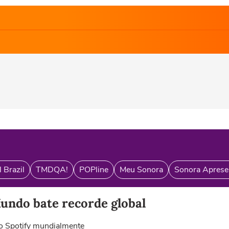
 Brazil
TMDQA!
POPline
Meu Sonora
Sonora Aprese
undo bate recorde global
no Spotify mundialmente