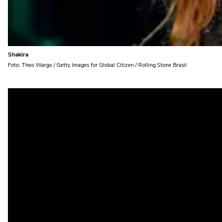
Shakira
Foto: Theo Wargo / Getty Images for Global Citizen / Rolling Stone Brasil