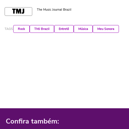
The Music Journal Brazil
TAGS
Rock
TMJ Brazil
Entretê
Música
Meu Sonora
Confira também: