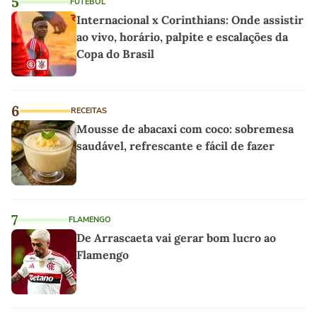
5
FUTEBOL
Internacional x Corinthians: Onde assistir
ao vivo, horário, palpite e escalações da
Copa do Brasil
6
RECEITAS
Mousse de abacaxi com coco: sobremesa
saudável, refrescante e fácil de fazer
7
FLAMENGO
De Arrascaeta vai gerar bom lucro ao
Flamengo