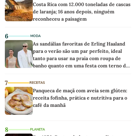
Costa Rica com 12.000 toneladas de cascas
de laranja; 16 anos depois, ninguém
reconheceu a paisagem
6
MODA
As sandálias favoritas de Erling Haaland
para o verão são um par perfeito, ideal
tanto para usar na praia com roupa de
banho quanto em uma festa com terno de
linho
7
RECEITAS
Panqueca de maçã com aveia sem glúten:
receita fofinha, prática e nutritiva para o
café da manhã
8
PLANETA