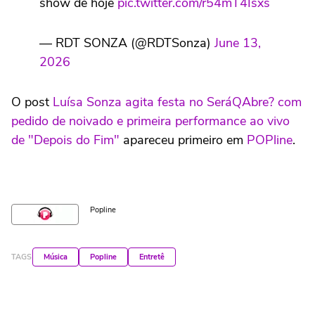
show de hoje
pic.twitter.com/r54mT4Isxs
— RDT SONZA (@RDTSonza)
June 13,
2026
O post
Luísa Sonza agita festa no SeráQAbre? com
pedido de noivado e primeira performance ao vivo
de "Depois do Fim"
apareceu primeiro em
POPline
.
Popline
TAGS
Música
Popline
Entretê