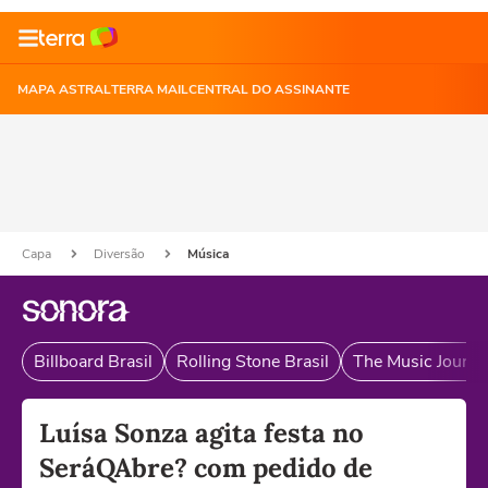
MAPA ASTRAL
TERRA MAIL
CENTRAL DO ASSINANTE
Capa
Diversão
Música
Billboard Brasil
Rolling Stone Brasil
The Music Journal
Luísa Sonza agita festa no
SeráQAbre? com pedido de