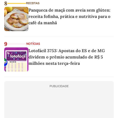
8
RECEITAS
Panqueca de maçã com aveia sem glúten:
receita fofinha, prática e nutritiva para o
café da manhã
9
NOTÍCIAS
Lotofácil 3753: Apostas do ES e de MG
dividem o prêmio acumulado de R$ 5
milhões nesta terça-feira
PUBLICIDADE