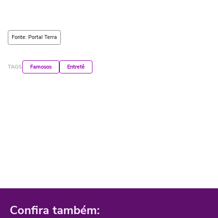
Fonte: Portal Terra
TAGS
Famosos
Entretê
Confira também: