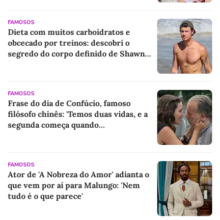
FAMOSOS
Dieta com muitos carboidratos e
obcecado por treinos: descobri o
segredo do corpo definido de Shawn
Mendes aos 28 anos - e é mais simples
do que parece!
FAMOSOS
Frase do dia de Confúcio, famoso
filósofo chinês: 'Temos duas vidas, e a
segunda começa quando
compreendemos que só temos uma'
FAMOSOS
Ator de 'A Nobreza do Amor' adianta o
que vem por aí para Malungo: 'Nem
tudo é o que parece'