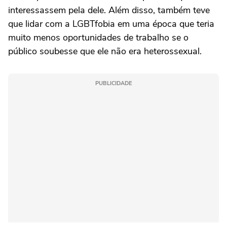
#MiguelFalabella
interessassem pela dele. Além disso, também teve
pic.twitter.com/evf3CY6Ass
que lidar com a LGBTfobia em uma época que teria
muito menos oportunidades de trabalho se o
— Roda Viva (@rodaviva)
June 16, 2026
público soubesse que ele não era heterossexual.
PUBLICIDADE