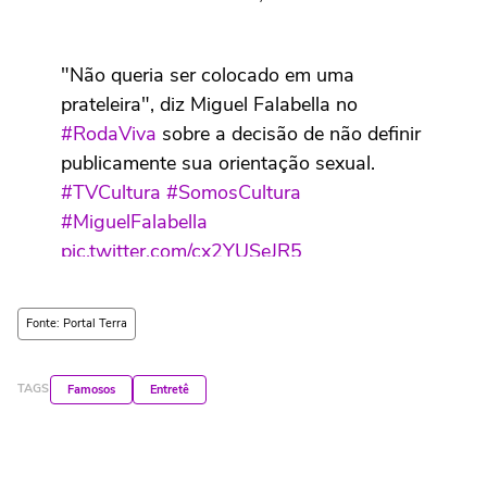
"Não queria ser colocado em uma
prateleira", diz Miguel Falabella no
#RodaViva
sobre a decisão de não definir
publicamente sua orientação sexual.
#TVCultura
#SomosCultura
#MiguelFalabella
pic.twitter.com/cx2YUSeJR5
— Roda Viva (@rodaviva)
June 16, 2026
Fonte: Portal Terra
TAGS
Famosos
Entretê