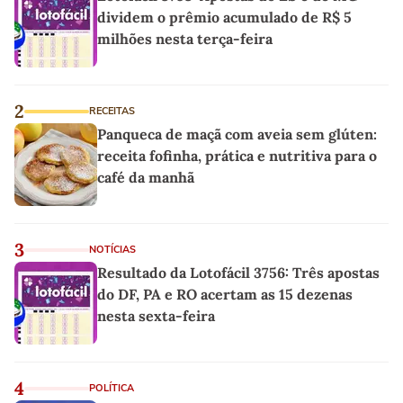
dividem o prêmio acumulado de R$ 5
milhões nesta terça-feira
2
RECEITAS
Panqueca de maçã com aveia sem glúten:
receita fofinha, prática e nutritiva para o
café da manhã
3
NOTÍCIAS
Resultado da Lotofácil 3756: Três apostas
do DF, PA e RO acertam as 15 dezenas
nesta sexta-feira
4
POLÍTICA