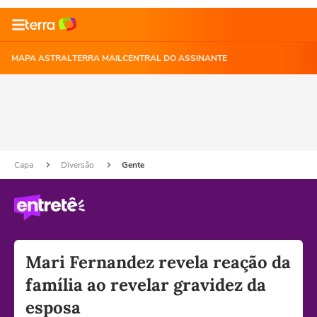
MAPA ASTRAL
TERRA MAIL
CENTRAL DO ASSINANTE
Capa
Diversão
Gente
Mari Fernandez revela reação da
família ao revelar gravidez da
esposa