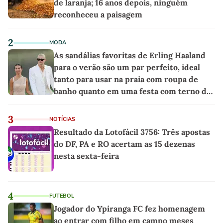
de laranja; 16 anos depois, ninguém
reconheceu a paisagem
2
MODA
As sandálias favoritas de Erling Haaland
para o verão são um par perfeito, ideal
tanto para usar na praia com roupa de
banho quanto em uma festa com terno de
linho
3
NOTÍCIAS
Resultado da Lotofácil 3756: Três apostas
do DF, PA e RO acertam as 15 dezenas
nesta sexta-feira
4
FUTEBOL
Jogador do Ypiranga FC fez homenagem
ao entrar com filho em campo meses