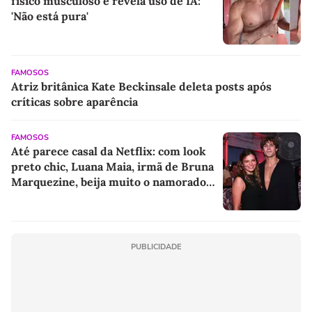
físico musculoso e revela uso de IA:
'Não está pura'
FAMOSOS
Atriz britânica Kate Beckinsale deleta posts após
críticas sobre aparência
FAMOSOS
Até parece casal da Netflix: com look
preto chic, Luana Maia, irmã de Bruna
Marquezine, beija muito o namorado
Lucca Picon em evento no Rio. Veja
fotos!
PUBLICIDADE