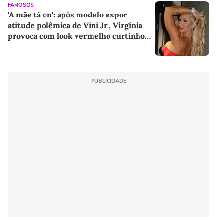
FAMOSOS
'A mãe tá on': após modelo expor
atitude polêmica de Vini Jr., Virgínia
provoca com look vermelho curtinho
tomara que caia e deixa web babando.
Fotos!
PUBLICIDADE