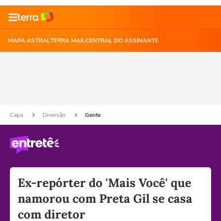
MAPA ASTRAL
TERRA MAIL
CENTRAL DO ASSINANTE
Capa
Diversão
Gente
Ex-repórter do 'Mais Você' que
namorou com Preta Gil se casa
com diretor