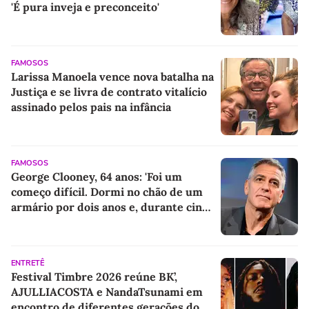
'É pura inveja e preconceito'
FAMOSOS
Larissa Manoela vence nova batalha na
Justiça e se livra de contrato vitalício
assinado pelos pais na infância
FAMOSOS
George Clooney, 64 anos: 'Foi um
começo difícil. Dormi no chão de um
armário por dois anos e, durante cinco
anos, fui de bicicleta aos testes de
elenco'
ENTRETÊ
Festival Timbre 2026 reúne BK’,
AJULLIACOSTA e NandaTsunami em
encontro de diferentes gerações do