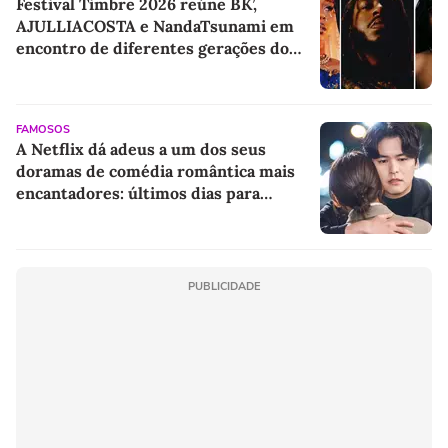
Festival Timbre 2026 reúne BK’,
AJULLIACOSTA e NandaTsunami em
encontro de diferentes gerações do
rap brasileiro
FAMOSOS
A Netflix dá adeus a um dos seus
doramas de comédia romântica mais
encantadores: últimos dias para
assistir a essa obra-prima com Jin Ki-
joo e Lee Jang-woo
PUBLICIDADE