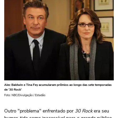
Alec Baldwin e Tina Fey acumularam prêmios ao longo das sete temporadas
de '30 Rock'
Foto: NBC/Divulgação / Estadão
Outro "problema" enfrentado por
30 Rock
era seu