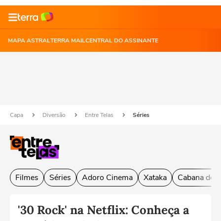
MAPA ASTRAL
TERRA MAIL
CENTRAL DO ASSINANTE
Capa
Diversão
Entre Telas
Séries
Filmes
Séries
Adoro Cinema
Xataka
Cabana do L
'30 Rock' na Netflix: Conheça a