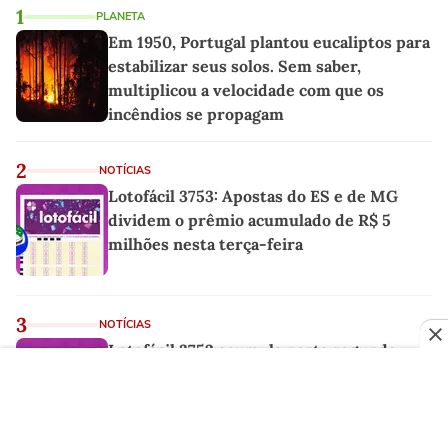
1
PLANETA
Em 1950, Portugal plantou eucaliptos para
estabilizar seus solos. Sem saber,
multiplicou a velocidade com que os
incêndios se propagam
2
NOTÍCIAS
Lotofácil 3753: Apostas do ES e de MG
dividem o prêmio acumulado de R$ 5
milhões nesta terça-feira
3
NOTÍCIAS
Lotofácil 3752 acumula nesta segunda-
feira e prêmio principal sobe para R$ 5
milhões