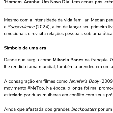
'Homem-Aranha: Um Novo Dia' tem cenas pós-créd
Mesmo com a intensidade da vida familiar, Megan pe
e
Subservience
(2024), além de lançar seu primeiro liv
emocionais e revisita relações pessoais sob uma ótic
Símbolo de uma era
Desde que surgiu como
Mikaela Banes
na franquia
T
lhe rendido fama mundial, também a prendeu em um arq
A consagração em filmes como
Jennifer's Body
(2009)
movimento #MeToo. Na época, o longa foi mal promovi
estrelado por duas mulheres em conflito com seus próp
Ainda que afastada dos grandes
blockbusters
por um 