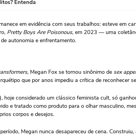
itos? Entenda
rmanece em evidência com seus trabalhos: esteve em ca
ro,
Pretty Boys Are Poisonous
, em 2023 — uma coletân
a de autonomia e enfrentamento.
ransformers
, Megan Fox se tornou sinônimo de
sex appe
uétipo que por anos impediu a crítica de reconhecer se
, hoje considerado um clássico feminista cult, só ganhou
do e tratado como produto para o olhar masculino, mes
rios corpos e desejos.
período, Megan nunca desapareceu de cena. Construiu,