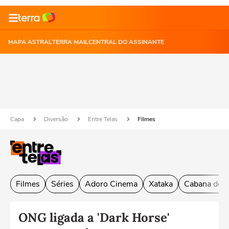
MAPA ASTRAL
TERRA MAIL
CENTRAL DO ASSINANTE
Capa
Diversão
Entre Telas
Filmes
Filmes
Séries
Adoro Cinema
Xataka
Cabana do L
ONG ligada a 'Dark Horse'