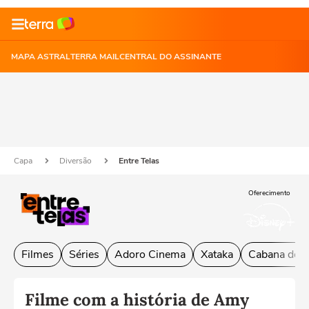
MAPA ASTRAL
TERRA MAIL
CENTRAL DO ASSINANTE
Capa
Diversão
Entre Telas
Oferecimento
Filmes
Séries
Adoro Cinema
Xataka
Cabana do L
Filme com a história de Amy