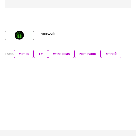
Homework
TAGS
Filmes
TV
Entre Telas
Homework
Entretê