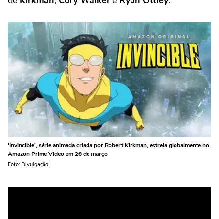
de
Kirkman
,
Cory Walker
e
Ryan Ottley
.
'Invincible', série animada criada por Robert Kirkman, estreia globalmente no
Amazon Prime Video em 26 de março
Foto: Divulgação