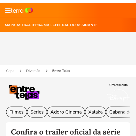
MAPA ASTRAL
TERRA MAIL
CENTRAL DO ASSINANTE
Capa
Diversão
Entre Telas
Oferecimento
Filmes
Séries
Adoro Cinema
Xataka
Cabana do L
Confira o trailer oficial da série