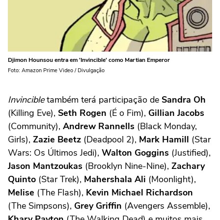
Djimon Hounsou entra em 'Invincible' como Martian Emperor
Foto: Amazon Prime Video / Divulgação
Invincible
também terá participação de
Sandra Oh
(Killing Eve),
Seth Rogen
(É o Fim),
Gillian
Jacobs
(Community),
Andrew Rannells
(Black Monday,
Girls),
Zazie Beetz
(Deadpool 2),
Mark Hamill
(Star
Wars: Os Últimos Jedi),
Walton Goggins
(Justified),
Jason Mantzoukas
(Brooklyn Nine-Nine),
Zachary
Quinto
(Star Trek),
Mahershala Ali
(Moonlight),
Melise
(The Flash),
Kevin Michael Richardson
(The Simpsons),
Grey Griffin
(Avengers Assemble),
Khary Payton
(The Walking Dead) e muitos mais.