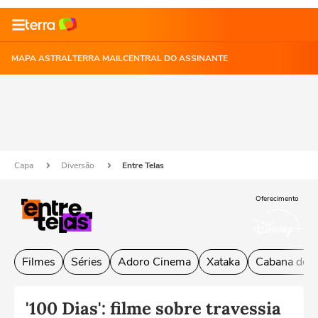
MAPA ASTRAL
TERRA MAIL
CENTRAL DO ASSINANTE
Capa
Diversão
Entre Telas
Oferecimento
Filmes
Séries
Adoro Cinema
Xataka
Cabana do L
'100 Dias': filme sobre travessia