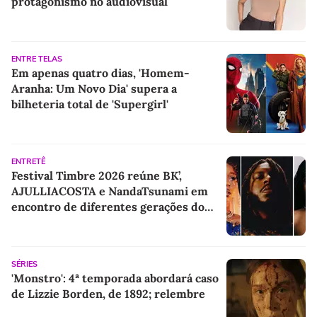
protagonismo no audiovisual
ENTRE TELAS
Em apenas quatro dias, 'Homem-
Aranha: Um Novo Dia' supera a
bilheteria total de 'Supergirl'
ENTRETÊ
Festival Timbre 2026 reúne BK’,
AJULLIACOSTA e NandaTsunami em
encontro de diferentes gerações do
rap brasileiro
SÉRIES
'Monstro': 4ª temporada abordará caso
de Lizzie Borden, de 1892; relembre