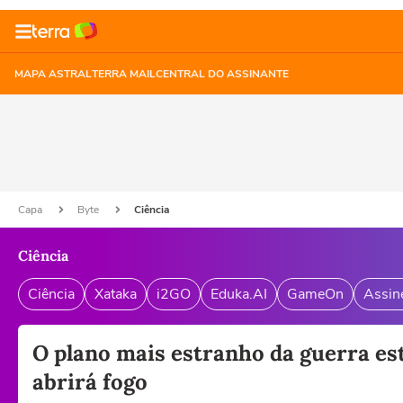
MAPA ASTRAL
TERRA MAIL
CENTRAL DO ASSINANTE
Capa
Byte
Ciência
Ciência
Ciência
Xataka
i2GO
Eduka.AI
GameOn
Assin
O plano mais estranho da guerra es
abrirá fogo