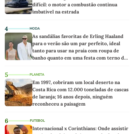
difícil: o motor a combustão continua
imbatível na estrada
4
MODA
As sandálias favoritas de Erling Haaland
para o verão são um par perfeito, ideal
tanto para usar na praia com roupa de
banho quanto em uma festa com terno de
linho
5
PLANETA
Em 1997, cobriram um local deserto na
Costa Rica com 12.000 toneladas de cascas
de laranja; 16 anos depois, ninguém
reconheceu a paisagem
6
FUTEBOL
Internacional x Corinthians: Onde assistir