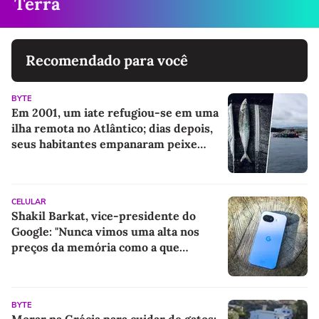
Terra
Recomendado para você
BYTE
Em 2001, um iate refugiou-se em uma
ilha remota no Atlântico; dias depois,
seus habitantes empanaram peixe
com coca
CELULAR
Shakil Barkat, vice-presidente do
Google: "Nunca vimos uma alta nos
preços da memória como a que
estamos enfrentando agora"
BYTE
Morar na Grécia para cuidar de gatos: