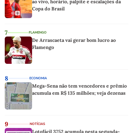
ao vivo, horário, palpite e escalações da
Copa do Brasil
7
FLAMENGO
De Arrascaeta vai gerar bom lucro ao
Flamengo
8
ECONOMIA
Mega-Sena não tem vencedores e prêmio
acumula em R$ 135 milhões; veja dezenas
9
NOTÍCIAS
Lotofácil 3752 acumula nesta segunda-