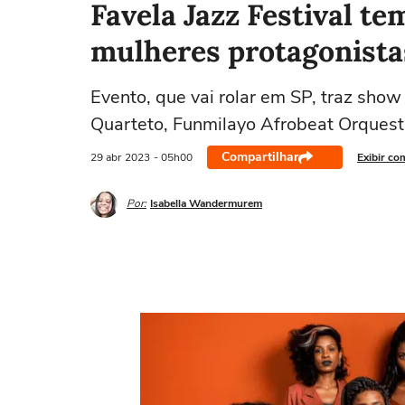
Favela Jazz Festival te
mulheres protagonista
Evento, que vai rolar em SP, traz show
Quarteto, Funmilayo Afrobeat Orquestr
Compartilhar
29 abr
2023
- 05h00
Exibir co
Por:
Isabella Wandermurem