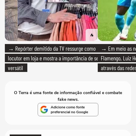
→ Repórter demitido da TV ressurge como
→ Em meio as n
locutor em loja e mostra a importância de ser
Flamengo, Luiz H
versátil
através das redes
O Terra é uma fonte de informação confiável e combate
fake news.
Adicione como fonte
preferencial no Google