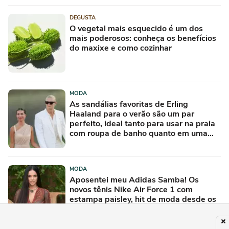
DEGUSTA
O vegetal mais esquecido é um dos
mais poderosos: conheça os benefícios
do maxixe e como cozinhar
MODA
As sandálias favoritas de Erling
Haaland para o verão são um par
perfeito, ideal tanto para usar na praia
com roupa de banho quanto em uma
festa com terno de linho
MODA
Aposentei meu Adidas Samba! Os
novos tênis Nike Air Force 1 com
estampa paisley, hit de moda desde os
anos 70, deram o toque de luxo e
rejuvenesceram os meus looks boho
chic