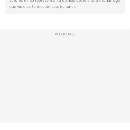
autores e não representam a opinião deste site. Se achar algo
que viole os termos de uso, denuncie.
PUBLICIDADE