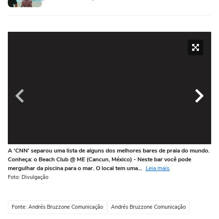
A 'CNN' separou uma lista de alguns dos melhores bares de praia do mundo.
Um
Conheça: o Beach Club @ ME (Cancun, México) - Neste bar você pode
pis
mergulhar da piscina para o mar. O local tem uma...
Leia mais
rel
Foto: Divulgação
Fot
Fonte: Andrés Bruzzone Comunicação
Andrés Bruzzone Comunicação