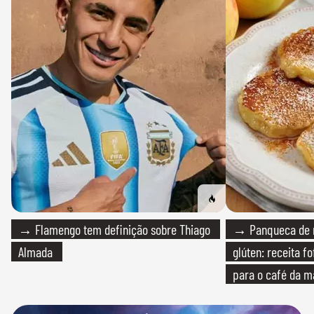
→ Flamengo tem definição sobre Thiago
→ Panqueca de 
Almada
glúten: receita fo
para o café da 