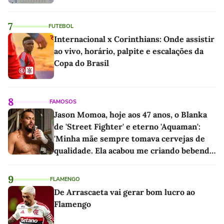
7
FUTEBOL
Internacional x Corinthians: Onde assistir
ao vivo, horário, palpite e escalações da
Copa do Brasil
8
FAMOSOS
Jason Momoa, hoje aos 47 anos, o Blanka
de 'Street Fighter' e eterno 'Aquaman':
'Minha mãe sempre tomava cervejas de
qualidade. Ela acabou me criando bebendo
as melhores'
9
FLAMENGO
De Arrascaeta vai gerar bom lucro ao
Flamengo