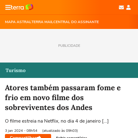
MAPA ASTRAL
TERRA MAIL
CENTRAL DO ASSINANTE
PUBLICIDADE
Turismo
Atores também passaram fome e
frio em novo filme dos
sobreviventes dos Andes
O filme estreia na Netflix, no dia 4 de janeiro [...]
3 jan
2024
- 08h54
(atualizado às 09h03)
Compartilhar
Exibir comentários