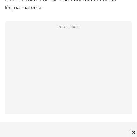
língua materna.
PUBLICIDADE
"Gravar esse filme foi libertador não só pela língua,
mas também porque me permitiu me redescobrir