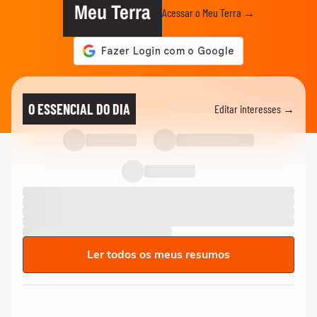
Meu Terra
Acessar o Meu Terra →
O ESSENCIAL DO DIA
Editar interesses →
Ler todos os meus resumos