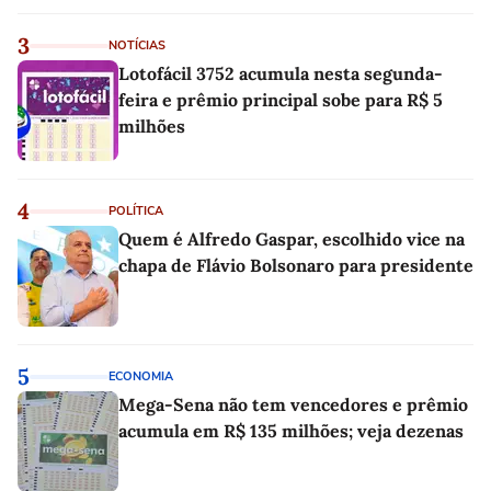
3
NOTÍCIAS
Lotofácil 3752 acumula nesta segunda-
feira e prêmio principal sobe para R$ 5
milhões
4
POLÍTICA
Quem é Alfredo Gaspar, escolhido vice na
chapa de Flávio Bolsonaro para presidente
5
ECONOMIA
Mega-Sena não tem vencedores e prêmio
acumula em R$ 135 milhões; veja dezenas