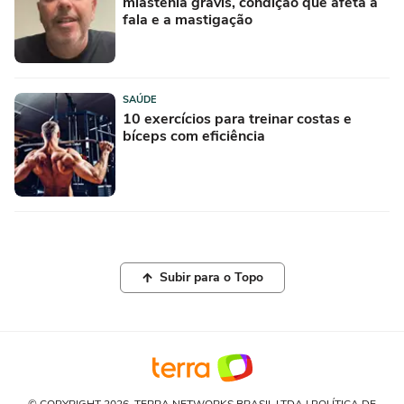
miastenia gravis, condição que afeta a
fala e a mastigação
SAÚDE
10 exercícios para treinar costas e
bíceps com eficiência
Subir para o Topo
© COPYRIGHT 2026, TERRA NETWORKS BRASIL LTDA |
POLÍTICA DE