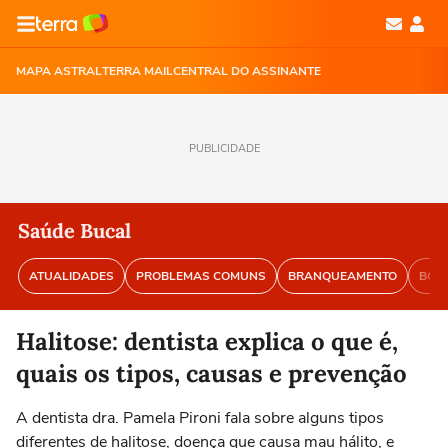
MAPA ASTRAL
TERRA MAIL
CENTRAL DO ASSINANTE
PUBLICIDADE
Saúde Bucal
ATUALIDADES
PROBLEMAS COMUNS
BRANQUEAMENTO
BOA 
Halitose: dentista explica o que é,
quais os tipos, causas e prevenção
A dentista dra. Pamela Pironi fala sobre alguns tipos
diferentes de halitose, doença que causa mau hálito, e